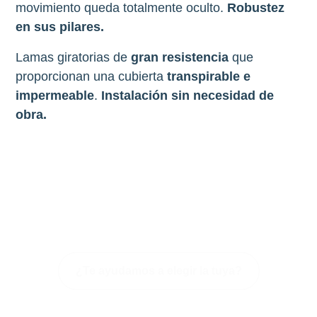
movimiento queda totalmente oculto.
Robustez
en sus pilares.
Lamas giratorias de
gran resistencia
que
proporcionan una cubierta
transpirable e
impermeable
.
Instalación sin necesidad de
obra.
Tu pérgola Carwi tiene infinitas
posibilidades
¿Te ayudamos a elegir la tuya?