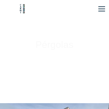
Pérgolas
del sol
Disfruta de tu terraza estando protegido